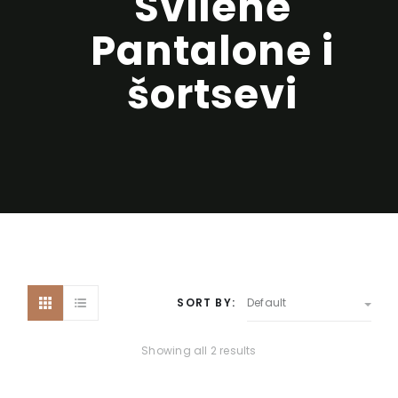
Svilene
Pantalone i
šortsevi
SORT BY:
Default
Showing all 2 results