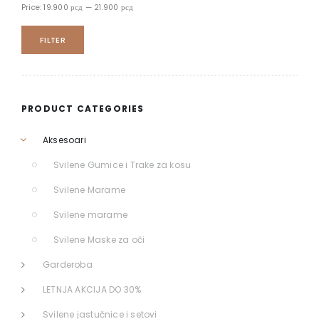
Price:
19.900 рсд
—
21.900 рсд
FILTER
PRODUCT CATEGORIES
Aksesoari
Svilene Gumice i Trake za kosu
Svilene Marame
Svilene marame
Svilene Maske za oči
Garderoba
LETNJA AKCIJA DO 30%
Svilene jastučnice i setovi