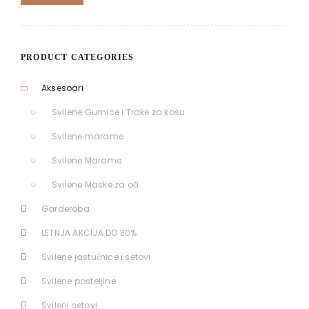
PRODUCT CATEGORIES
Aksesoari
Svilene Gumice i Trake za kosu
Svilene marame
Svilene Marame
Svilene Maske za oči
Garderoba
LETNJA AKCIJA DO 30%
Svilene jastučnice i setovi
Svilene posteljine
Svileni setovi