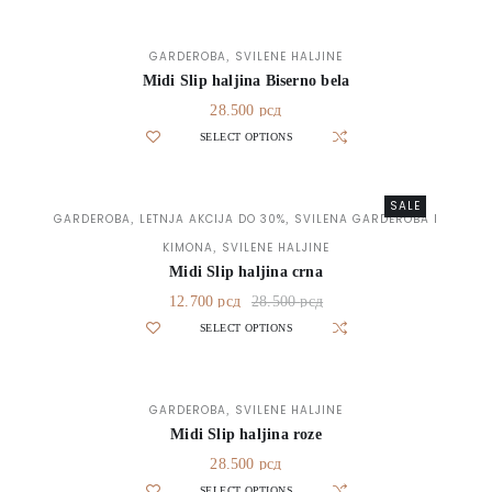
GARDEROBA
SVILENE HALJINE
,
Midi Slip haljina Biserno bela
28.500
рсд
SELECT OPTIONS
SALE
GARDEROBA
LETNJA AKCIJA DO 30%
SVILENA GARDEROBA I
,
,
KIMONA
SVILENE HALJINE
,
Midi Slip haljina crna
12.700
рсд
28.500
рсд
SELECT OPTIONS
GARDEROBA
SVILENE HALJINE
,
Midi Slip haljina roze
28.500
рсд
SELECT OPTIONS